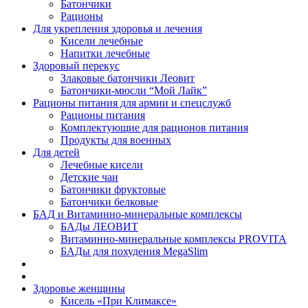
Батончики
Рационы
Для укрепления здоровья и лечения
Кисели лечебные
Напитки лечебные
Здоровый перекус
Злаковые батончики Леовит
Батончики-мюсли “Мой Лайк”
Рационы питания для армии и спецслужб
Рационы питания
Комплектующие для рационов питания
Продукты для военных
Для детей
Лечебные кисели
Детские чаи
Батончики фруктовые
Батончики белковые
БАД и Витаминно-минеральные комплексы
БАДы ЛЕОВИТ
Витаминно-минеральные комплексы PROVITA
БАДы для похудения MegaSlim
Здоровье женщины
Кисель «При Климаксе»