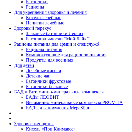
Батончики
Рационы
Для укрепления здоровья и лечения
Кисели лечебные
Напитки лечебные
Здоровый перекус
Злаковые батончики Леовит
Батончики-мюсли “Мой Лайк”
Рационы питания для армии и спецслужб
Рационы питания
Комплектующие для рационов питания
Продукты для военных
Для детей
Лечебные кисели
Детские чаи
Батончики фруктовые
Батончики белковые
БАД и Витаминно-минеральные комплексы
БАДы ЛЕОВИТ
Витаминно-минеральные комплексы PROVITA
БАДы для похудения MegaSlim
Здоровье женщины
Кисель «При Климаксе»