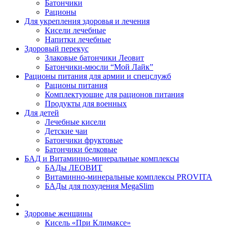
Батончики
Рационы
Для укрепления здоровья и лечения
Кисели лечебные
Напитки лечебные
Здоровый перекус
Злаковые батончики Леовит
Батончики-мюсли “Мой Лайк”
Рационы питания для армии и спецслужб
Рационы питания
Комплектующие для рационов питания
Продукты для военных
Для детей
Лечебные кисели
Детские чаи
Батончики фруктовые
Батончики белковые
БАД и Витаминно-минеральные комплексы
БАДы ЛЕОВИТ
Витаминно-минеральные комплексы PROVITA
БАДы для похудения MegaSlim
Здоровье женщины
Кисель «При Климаксе»