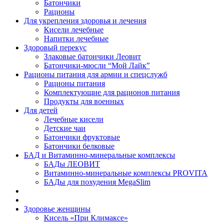
Батончики
Рационы
Для укрепления здоровья и лечения
Кисели лечебные
Напитки лечебные
Здоровый перекус
Злаковые батончики Леовит
Батончики-мюсли “Мой Лайк”
Рационы питания для армии и спецслужб
Рационы питания
Комплектующие для рационов питания
Продукты для военных
Для детей
Лечебные кисели
Детские чаи
Батончики фруктовые
Батончики белковые
БАД и Витаминно-минеральные комплексы
БАДы ЛЕОВИТ
Витаминно-минеральные комплексы PROVITA
БАДы для похудения MegaSlim
Здоровье женщины
Кисель «При Климаксе»