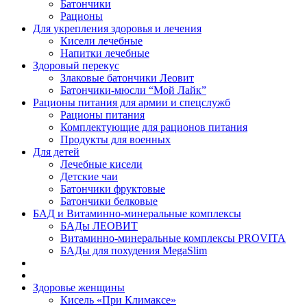
Батончики
Рационы
Для укрепления здоровья и лечения
Кисели лечебные
Напитки лечебные
Здоровый перекус
Злаковые батончики Леовит
Батончики-мюсли “Мой Лайк”
Рационы питания для армии и спецслужб
Рационы питания
Комплектующие для рационов питания
Продукты для военных
Для детей
Лечебные кисели
Детские чаи
Батончики фруктовые
Батончики белковые
БАД и Витаминно-минеральные комплексы
БАДы ЛЕОВИТ
Витаминно-минеральные комплексы PROVITA
БАДы для похудения MegaSlim
Здоровье женщины
Кисель «При Климаксе»