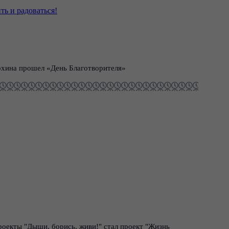
ть и радоваться!
хина прошел «День Благотворителя»
оекты "Дыши, борись, живи!" стал проект "Жизнь