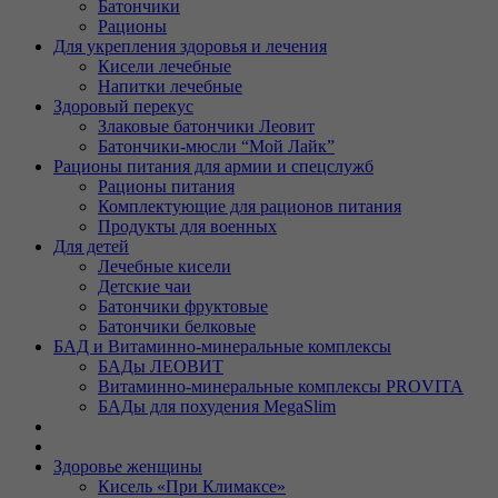
Батончики
Рационы
Для укрепления здоровья и лечения
Кисели лечебные
Напитки лечебные
Здоровый перекус
Злаковые батончики Леовит
Батончики-мюсли “Мой Лайк”
Рационы питания для армии и спецслужб
Рационы питания
Комплектующие для рационов питания
Продукты для военных
Для детей
Лечебные кисели
Детские чаи
Батончики фруктовые
Батончики белковые
БАД и Витаминно-минеральные комплексы
БАДы ЛЕОВИТ
Витаминно-минеральные комплексы PROVITA
БАДы для похудения MegaSlim
Здоровье женщины
Кисель «При Климаксе»