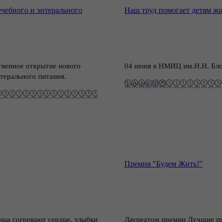
чебного и энтерального
Наш труд помогает детям жи
твенное открытие нового
04 июня в НМИЦ им.Н.Н. Бло
терального питания.
5 июня 2025
Премия "Будем Жить!"
нца согревают сердце, улыбки
Лауреатом премии Лучшие пр