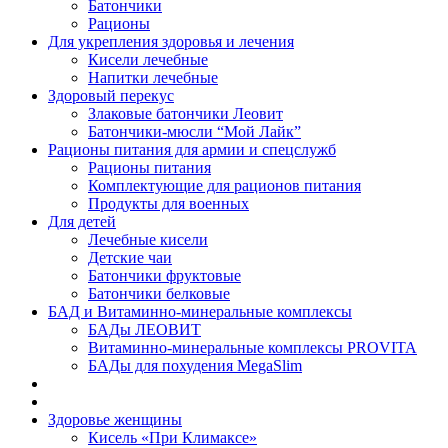
Батончики
Рационы
Для укрепления здоровья и лечения
Кисели лечебные
Напитки лечебные
Здоровый перекус
Злаковые батончики Леовит
Батончики-мюсли “Мой Лайк”
Рационы питания для армии и спецслужб
Рационы питания
Комплектующие для рационов питания
Продукты для военных
Для детей
Лечебные кисели
Детские чаи
Батончики фруктовые
Батончики белковые
БАД и Витаминно-минеральные комплексы
БАДы ЛЕОВИТ
Витаминно-минеральные комплексы PROVITA
БАДы для похудения MegaSlim
Здоровье женщины
Кисель «При Климаксе»