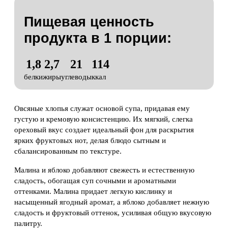
Пищевая ценность
продукта в
1 порции:
1,8
2,7
21
114
белки
жиры
углеводы
ккал
Овсяные хлопья служат основой супа, придавая ему
густую и кремовую консистенцию. Их мягкий, слегка
ореховый вкус создает идеальный фон для раскрытия
ярких фруктовых нот, делая блюдо сытным и
сбалансированным по текстуре.
Малина и яблоко добавляют свежесть и естественную
сладость, обогащая суп сочными и ароматными
оттенками. Малина придает легкую кислинку и
насыщенный ягодный аромат, а яблоко добавляет нежную
сладость и фруктовый оттенок, усиливая общую вкусовую
палитру.