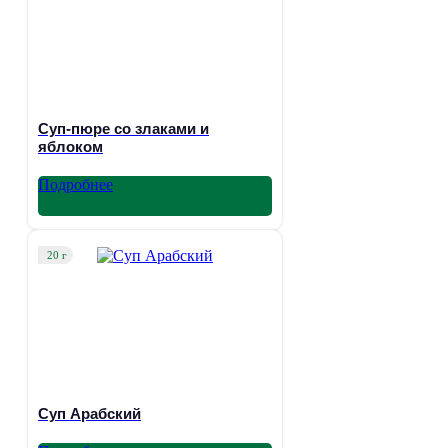
Суп-пюре со злаками и
яблоком
Подробнее
20 г
Суп Арабский