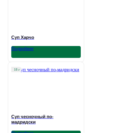
Суп Харчо
Подробнее
18 г
Суп чесночный по-
мадридски