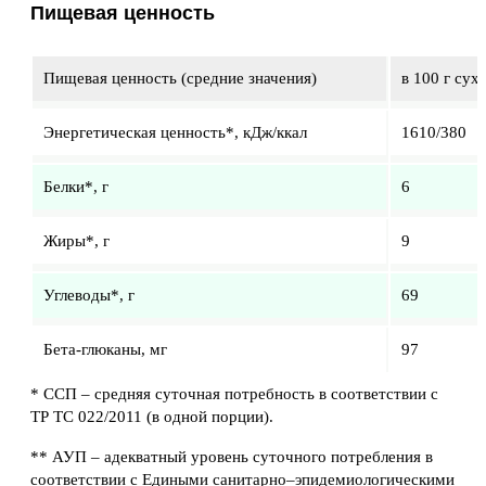
Пищевая ценность
Пищевая ценность (средние значения)
в 100 г сух
Энергетическая ценность*, кДж/ккал
1610/380
Белки*, г
6
Жиры*, г
9
Углеводы*, г
69
Бета-глюканы, мг
97
* ССП – средняя суточная потребность в соответствии с
ТР ТС 022/2011 (в одной порции).
** АУП – адекватный уровень суточного потребления в
соответствии с Едиными санитарно–эпидемиологическими