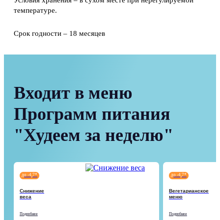
Условия хранения – в сухом месте при нерегулируемой
температуре.
Срок годности – 18 месяцев
Входит в меню
Программ питания
"Худеем за неделю"
до -4,7*
до -4,7*
Снижение
Вегетарианское
веса
меню
Подробнее
Подробнее