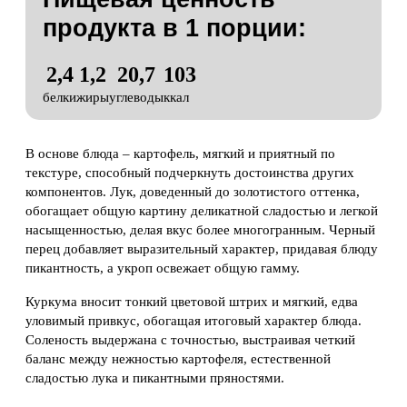
продукта в
1 порции:
2,4
1,2
20,7
103
белки
жиры
углеводы
ккал
В основе блюда – картофель, мягкий и приятный по
текстуре, способный подчеркнуть достоинства других
компонентов. Лук, доведенный до золотистого оттенка,
обогащает общую картину деликатной сладостью и легкой
насыщенностью, делая вкус более многогранным. Черный
перец добавляет выразительный характер, придавая блюду
пикантность, а укроп освежает общую гамму.
Куркума вносит тонкий цветовой штрих и мягкий, едва
уловимый привкус, обогащая итоговый характер блюда.
Соленость выдержана с точностью, выстраивая четкий
баланс между нежностью картофеля, естественной
сладостью лука и пикантными пряностями.