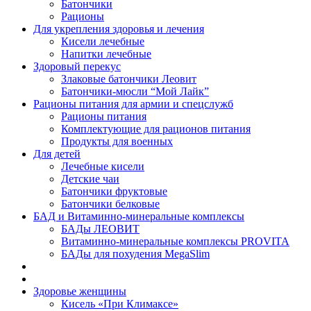
Батончики
Рационы
Для укрепления здоровья и лечения
Кисели лечебные
Напитки лечебные
Здоровый перекус
Злаковые батончики Леовит
Батончики-мюсли “Мой Лайк”
Рационы питания для армии и спецслужб
Рационы питания
Комплектующие для рационов питания
Продукты для военных
Для детей
Лечебные кисели
Детские чаи
Батончики фруктовые
Батончики белковые
БАД и Витаминно-минеральные комплексы
БАДы ЛЕОВИТ
Витаминно-минеральные комплексы PROVITA
БАДы для похудения MegaSlim
Здоровье женщины
Кисель «При Климаксе»