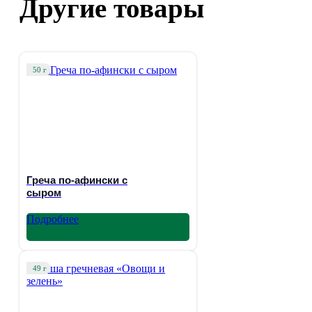
Другие товары
50 г
Греча по-афински с
сыром
Подробнее
49 г