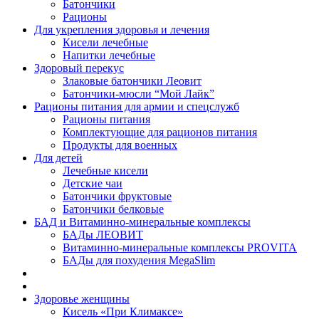
Батончики
Рационы
Для укрепления здоровья и лечения
Кисели лечебные
Напитки лечебные
Здоровый перекус
Злаковые батончики Леовит
Батончики-мюсли “Мой Лайк”
Рационы питания для армии и спецслужб
Рационы питания
Комплектующие для рационов питания
Продукты для военных
Для детей
Лечебные кисели
Детские чаи
Батончики фруктовые
Батончики белковые
БАД и Витаминно-минеральные комплексы
БАДы ЛЕОВИТ
Витаминно-минеральные комплексы PROVITA
БАДы для похудения MegaSlim
Здоровье женщины
Кисель «При Климаксе»