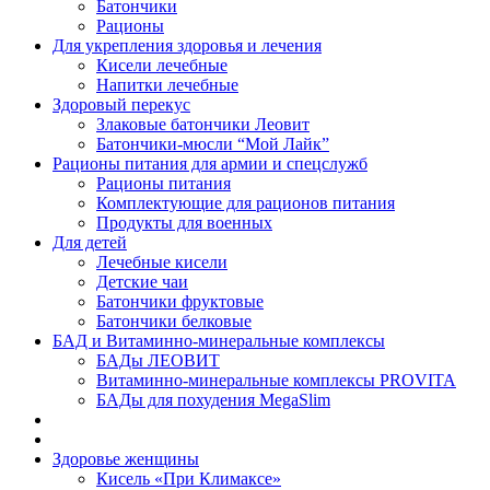
Батончики
Рационы
Для укрепления здоровья и лечения
Кисели лечебные
Напитки лечебные
Здоровый перекус
Злаковые батончики Леовит
Батончики-мюсли “Мой Лайк”
Рационы питания для армии и спецслужб
Рационы питания
Комплектующие для рационов питания
Продукты для военных
Для детей
Лечебные кисели
Детские чаи
Батончики фруктовые
Батончики белковые
БАД и Витаминно-минеральные комплексы
БАДы ЛЕОВИТ
Витаминно-минеральные комплексы PROVITA
БАДы для похудения MegaSlim
Здоровье женщины
Кисель «При Климаксе»