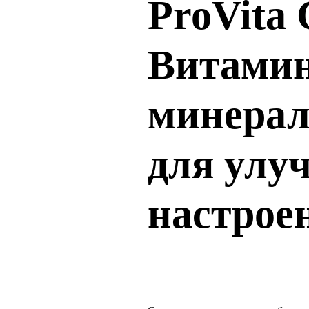
ProVita 
Витамин
минерал
для улу
настрое