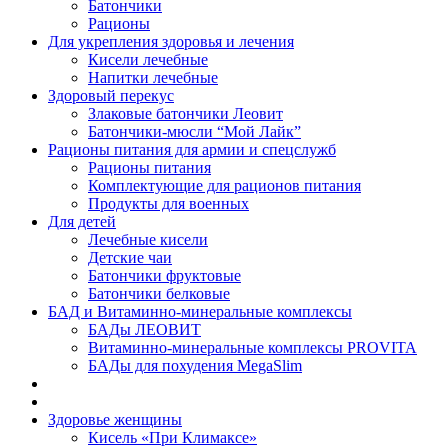
Батончики
Рационы
Для укрепления здоровья и лечения
Кисели лечебные
Напитки лечебные
Здоровый перекус
Злаковые батончики Леовит
Батончики-мюсли “Мой Лайк”
Рационы питания для армии и спецслужб
Рационы питания
Комплектующие для рационов питания
Продукты для военных
Для детей
Лечебные кисели
Детские чаи
Батончики фруктовые
Батончики белковые
БАД и Витаминно-минеральные комплексы
БАДы ЛЕОВИТ
Витаминно-минеральные комплексы PROVITA
БАДы для похудения MegaSlim
Здоровье женщины
Кисель «При Климаксе»