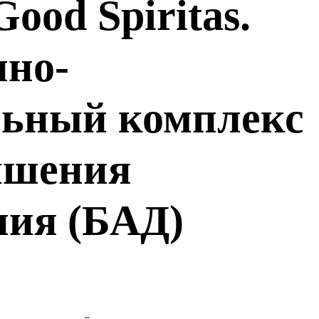
Good Spiritas.
но-
ьный комплекс
чшения
ния (БАД)