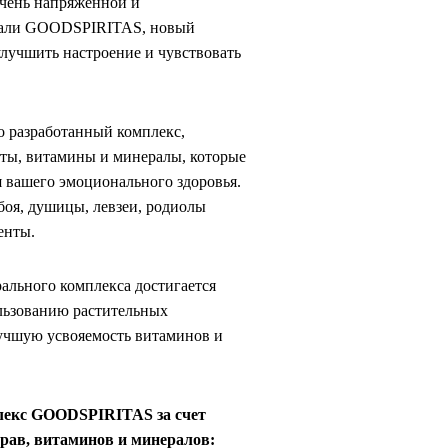
чень напряженной и
дали GOODSPIRITAS, новый
лучшить настроение и чувствовать
 разработанный комплекс,
ты, витамины и минералы, которые
 вашего эмоционального здоровья.
боя, душицы, левзеи, родиолы
енты.
льного комплекса достигается
льзованию растительных
учшую усвояемость витаминов и
екс GOODSPIRITAS за счет
трав, витаминов и минералов: