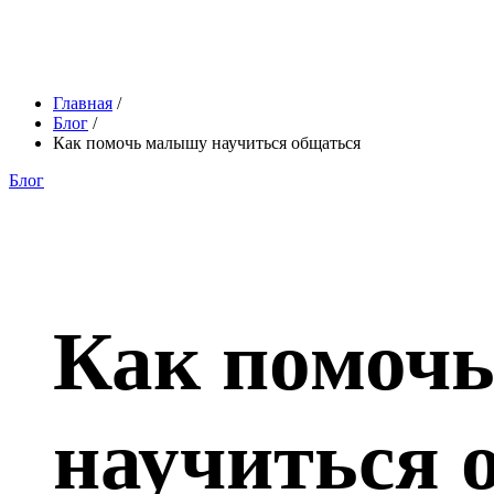
Главная
/
Блог
/
Как помочь малышу научиться общаться
Блог
Как помоч
научиться 