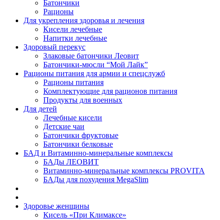
Батончики
Рационы
Для укрепления здоровья и лечения
Кисели лечебные
Напитки лечебные
Здоровый перекус
Злаковые батончики Леовит
Батончики-мюсли “Мой Лайк”
Рационы питания для армии и спецслужб
Рационы питания
Комплектующие для рационов питания
Продукты для военных
Для детей
Лечебные кисели
Детские чаи
Батончики фруктовые
Батончики белковые
БАД и Витаминно-минеральные комплексы
БАДы ЛЕОВИТ
Витаминно-минеральные комплексы PROVITA
БАДы для похудения MegaSlim
Здоровье женщины
Кисель «При Климаксе»