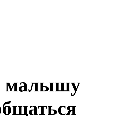
ь малышу
общаться