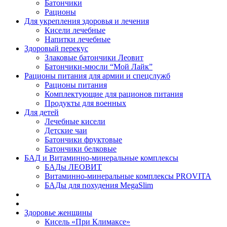
Батончики
Рационы
Для укрепления здоровья и лечения
Кисели лечебные
Напитки лечебные
Здоровый перекус
Злаковые батончики Леовит
Батончики-мюсли “Мой Лайк”
Рационы питания для армии и спецслужб
Рационы питания
Комплектующие для рационов питания
Продукты для военных
Для детей
Лечебные кисели
Детские чаи
Батончики фруктовые
Батончики белковые
БАД и Витаминно-минеральные комплексы
БАДы ЛЕОВИТ
Витаминно-минеральные комплексы PROVITA
БАДы для похудения MegaSlim
Здоровье женщины
Кисель «При Климаксе»