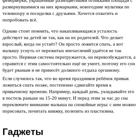
фейерверки, украшенные разноцветными огоньками площади с
развернувшимися на них ярмарками, новогодние мультики по
телевизору и посиделки с друзьями. Хочется охватить и
попробовать всё.
Однако стоит помнить, что накапливающаяся усталость
действует на детей не так, как на их родителей. Что делает
взрослый, когда он устаёт? Он просто ложится спать, а вот
малышу уснуть от пережитых впечатлений удаётся не так
просто. Нервная система перегружается, он перевозбуждается, а
справится с этим самостоятельно ещё не умеет, поэтому его сон
будет рваным и не принесёт должного отдыха организму.
Если случилось так, что во время праздников ребёнок привык
ложиться спать позже, постепенно сдвигайте время к
привычному времени. Например, каждый день, укладывайте его
в постель раньше на 15-20 минут. И перед этим за час до сна
переключите внимание малыша на спокойные игры: с ним можно
порисовать, почитать книжку, полепить из пластилина.
Гаджеты