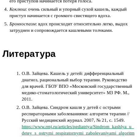
его приступов начинается потеря голоса.
Коклюш
: очень сильный и упорный сухой кашель, каждый
приступ начинается с громкого свистящего вдоха.
Бронхоспазм
: вдох происходит относительно легко, выдох
затруднен и сопровождается кашлевыми толчками.
Литература
О.В. Зайцева. Кашель у детей: дифференциальный
диагноз, рациональный выбор терапии. Руководство
для врачей. ГБОУ ВПО «Московский государственный
медико-стоматологический университет» МЗ РФ. М.,
2011.
О.В. Зайцева. Синдром кашля у детей с острыми
респираторными заболеваниями: алгоритм терапии //
Русский медицинский журнал. 2007, № 21, с. 1549.
https://www.rmj.ru/articles/pediatriya/Sindrom_kashlya_u_
detey_s_ostrymi_respiratornymi_zabolevaniyami_algoritm