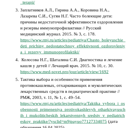
_terapii/
Заплатников А.Л., Гирина А.А., Коровина Н.А.,
Лазарева С.И., Сугян Н.Г. Часто болеющие дети:
причины недостаточной эффективности оздоровления
и резервы иммунопрофилактики // Русский
медицинский журнал. 2015. № 3, с. 178.
https://www.rmj.ru/articles/pediatriya/Chasto_boleyuschie_
deti_prichiny_nedostatochnoy_effektivnosti_ozdorovleniy
a_i_rezervy_immunoprofilaktiki/
Колосова Н.Г., Шаталина С.И. Диагностика и лечение
кашля у детей // Лечащий врач. 2015. № 10, с. 30.
https://www.med-sovet.pro/jour/article/view/1692
Тактика выбора и особенности применения
противокашлевых, отхаркивающих и муколитических
лекарственных средств в педиатрической практике //
РМЖ, 2003, т. 11, № 1, с. 49–54.
https://www.rmj.ru/articles/pediatriya/Taktika_vybora_i_os
obennosti_primeneniya_protivokashlevyh_otharkivayusch
ih_i_mukoliticheskih_lekarstvennyh_sredstv_v_pediatrich
eskoy_praktike/?ysclid=m9jpayuo77127334075
(дата
обращения 16.04.2025).