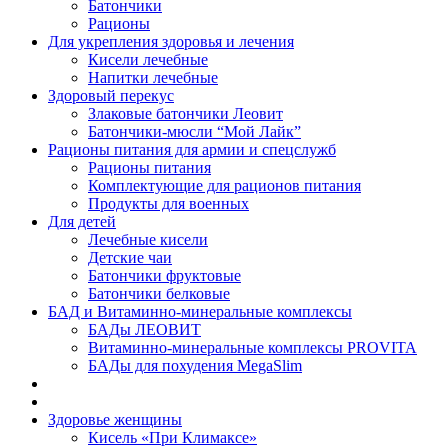
Батончики
Рационы
Для укрепления здоровья и лечения
Кисели лечебные
Напитки лечебные
Здоровый перекус
Злаковые батончики Леовит
Батончики-мюсли “Мой Лайк”
Рационы питания для армии и спецслужб
Рационы питания
Комплектующие для рационов питания
Продукты для военных
Для детей
Лечебные кисели
Детские чаи
Батончики фруктовые
Батончики белковые
БАД и Витаминно-минеральные комплексы
БАДы ЛЕОВИТ
Витаминно-минеральные комплексы PROVITA
БАДы для похудения MegaSlim
Здоровье женщины
Кисель «При Климаксе»