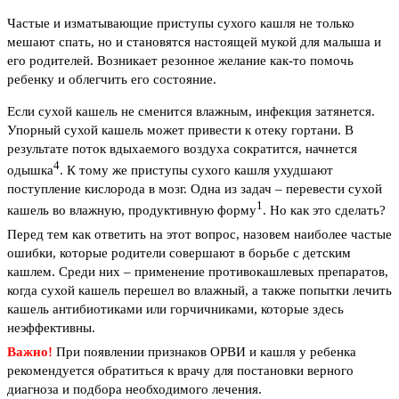
Частые и изматывающие приступы сухого кашля не только
мешают спать, но и становятся настоящей мукой для малыша и
его родителей. Возникает резонное желание как-то помочь
ребенку и облегчить его состояние.
Если сухой кашель не сменится влажным, инфекция затянется.
Упорный сухой кашель может привести к отеку гортани. В
результате поток вдыхаемого воздуха сократится, начнется
4
одышка
. К тому же приступы сухого кашля ухудшают
поступление кислорода в мозг. Одна из задач – перевести сухой
1
кашель во влажную, продуктивную форму
. Но как это сделать?
Перед тем как ответить на этот вопрос, назовем наиболее частые
ошибки, которые родители совершают в борьбе с детским
кашлем. Среди них – применение противокашлевых препаратов,
когда сухой кашель перешел во влажный, а также попытки лечить
кашель антибиотиками или горчичниками, которые здесь
неэффективны.
Важно!
При появлении признаков ОРВИ и кашля у ребенка
рекомендуется обратиться к врачу для постановки верного
диагноза и подбора необходимого лечения.