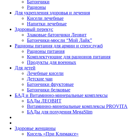
Батончики
Рационы
Для укрепления здоровья и лечения
Кисели лечебные
Напитки лечебные
Здоровый перекус
Злаковые батончики Леовит
Батончики-мюсли “Мой Лайк”
Рационы питания для армии и спецслужб
Рационы питания
Комплектующие для рационов питания
Продукты для военных
Для детей
Лечебные кисели
Детские чаи
Батончики фруктовые
Батончики белковые
БАД и Витаминно-минеральные комплексы
БАДы ЛЕОВИТ
Витаминно-минеральные комплексы PROVITA
БАДы для похудения MegaSlim
Здоровье женщины
Кисель «При Климаксе»