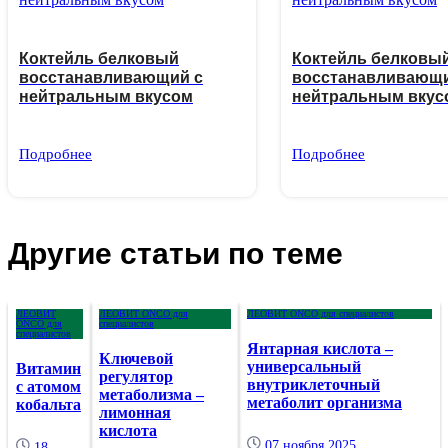
Коктейль белковый
Коктейль белковы
восстанавливающий с
восстанавливающи
нейтральным вкусом
нейтральным вкус
Подробнее
Подробнее
Другие статьи по теме
ЛЕОВИТ
ЛЕОВИТ ONCO для
ЛЕОВИТ ONCO для специалистов
ONCO для
специалистов
специалистов
Янтарная кислота –
Ключевой
универсальный
Витамин
регулятор
внутриклеточный
с атомом
метаболизма –
метаболит организма
кобальта
лимонная
кислота
07 ноября 2025
18