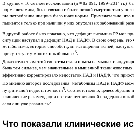
В крупном 16-летнем исследовании (n = 82 091, 1999–2014 гг.) б
норме витамина, было связано с более низкой смертностью у онк
где потребление ниацина было ниже нормы. Примечательно, что 
пациентов только при наличии у них опухолевых заболеваний ра
В другой работе было показано, что дефицит витамина РР мог пр
ситуации наступал и дефицит НАД и НАДФ. В свою очередь, это 
метаболизма, которые способствуют истощению тканей, наступле
5
присутствует у многих онкобольных
.
Доказательством этой гипотезы стали опыты на мышах с индуциро
была тем сильнее, чем значительнее в мышечной ткани животных
эффективно корректировало недостаток НАД и НАДФ, что приост
По мнению авторов исследования, метаболизм НАД и НАДФ может
5
нутритивной недостаточности
. Соответственно, целесообразно 
клинические рекомендации по теме нутритивной поддержки онкоб
5
если они уже развились
.
Что показали клинические и