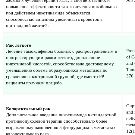
Jun 
железы к лучевой терапии J131, а соответственно, и
повышение эффективности такого лечения онкобольных
под действием никотинамида объясняется
способностью витамина увеличивать кровоток в
щитовидной железе2.
Рак легкого
Prem
Лечение тамоксифеном больных с распространенным и
of C
прогрессирующим раком легкого, дополненное
and 
никотиновой кислотой, способствовало достоверному
Tamo
уменьшению объема образующихся метастазов по
370.
сравнению с контрольной группой, где вместо РР
пациенты получали плацебо.
Gupt
Колоректальный рак
and 
Дополнительное введение никотинамида к стандартной
deli
противоопухолевой терапии способствовало более
meta
выраженному накоплению 5-фторурацила в метастазах
12(1
колоректального рака.