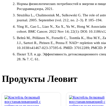
Нормы физиологических потребностей в энергии и пище
Росздравнадзора, 2021.
Strużńka L., Chalimoniuk M., Sulkowski G. The role of astrog
journal. 2005. September (vol. 212, no. 2–3). P. 185–194.
Ying H., Gao L., Liao N., Xu X., Yu W., Hong W. Associati
cohort. BMC Cancer. 2022 Nov 14; 22(1): DOI: 10.1186
Beltrà M., Pöllänen N., Fornelli C., Tonttila K., Hsu M.Y., Z
J.J., Sartori R., Pirinen E., Penna F. NAD+ repletion with 
10.1038/s41467-023-37595-6. PMID: 37012289; PMCID:
Пилат Т.Л. и др. Эффективность детоксикационного спец
28. № 7. С. 61.
Продукты Леовит