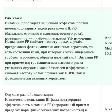
Рак кожи
Витамин РР обладает защитным эффектом против
немеланоцитарных видов рака кожи /НВРК/
(базальноклеточного и плоскоклеточного рака),
Andr
возникающих при действии сильного УФ-излучения.
Назначение РР снижает частоту новых случаев
Nico
предраковых фотохимически активных кератозов, то
Med 
есть состояний кожи, при которых клетки эпидермиса
10.
грубеют и роговеют, образуя плотный слой. Витамин РР
при приеме внутрь пациентами высокого риска
указанных опухолей кожи безопасен и эффективно
снижает частоту новых случаев как НВРК, так и
фотохимически активных кератозов.
Опухоли разной локализации
Клинические испытания III фазы подтвердили
эффективность витамина РР (пероральный прием в
Nika
пределах норм физиологических потребностей) в