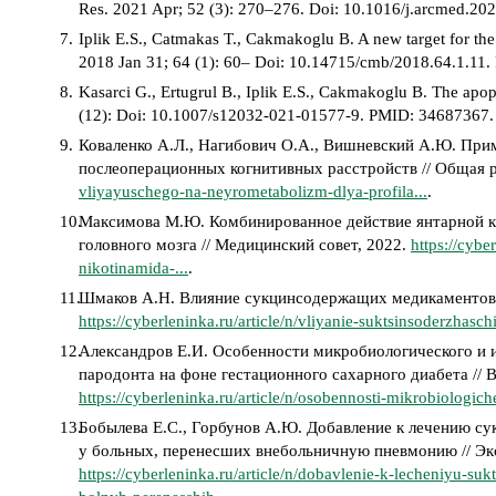
Res. 2021 Apr; 52 (3): 270–276. Doi: 10.1016/j.arcmed.2
Iplik E.S., Catmakas T., Cakmakoglu B. A new target for the
2018 Jan 31; 64 (1): 60– Doi: 10.14715/cmb/2018.64.1.11
Kasarci G., Ertugrul B., Iplik E.S., Cakmakoglu B. The apopt
(12): Doi: 10.1007/s12032-021-01577-9. PMID: 34687367.
Коваленко А.Л., Нагибович О.А., Вишневский А.Ю. При
послеоперационных когнитивных расстройств // Общая 
vliyayuschego-na-neyrometabolizm-dlya-profila...
.
Максимова М.Ю. Комбинированное действие янтарной к
головного мозга // Медицинский совет, 2022.
https://cybe
nikotinamida-...
.
Шмаков А.Н. Влияние сукцинсодержащих медикаментов н
https://cyberleninka.ru/article/n/vliyanie-suktsinsoderzhas
Александров Е.И. Особенности микробиологического и 
пародонта на фоне гестационного сахарного диабета // 
https://cyberleninka.ru/article/n/osobennosti-mikrobiologi
Бобылева Е.С., Горбунов А.Ю. Добавление к лечению с
у больных, перенесших внебольничную пневмонию // Экс
https://cyberleninka.ru/article/n/dobavlenie-k-lecheniyu-su