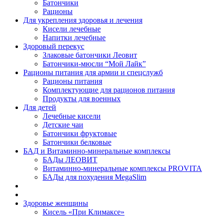
Батончики
Рационы
Для укрепления здоровья и лечения
Кисели лечебные
Напитки лечебные
Здоровый перекус
Злаковые батончики Леовит
Батончики-мюсли “Мой Лайк”
Рационы питания для армии и спецслужб
Рационы питания
Комплектующие для рационов питания
Продукты для военных
Для детей
Лечебные кисели
Детские чаи
Батончики фруктовые
Батончики белковые
БАД и Витаминно-минеральные комплексы
БАДы ЛЕОВИТ
Витаминно-минеральные комплексы PROVITA
БАДы для похудения MegaSlim
Здоровье женщины
Кисель «При Климаксе»