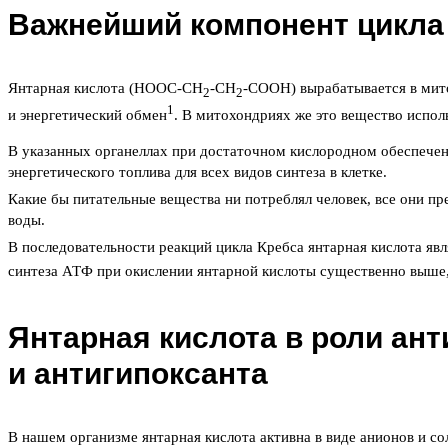
Важнейший компонент цикла
Янтарная кислота (НООС-СН
-СН
-СООН) вырабатывается в мито
2
2
1
и энергетический обмен
. В митохондриях же это вещество испол
В указанных органеллах при достаточном кислородном обеспечен
энергетического топлива для всех видов синтеза в клетке.
Какие бы питательные вещества ни потреблял человек, все они пр
воды.
В последовательности реакций цикла Кребса янтарная кислота я
синтеза АТФ при окислении янтарной кислоты существенно выше,
Янтарная кислота в роли ан
и антигипоксанта
В нашем организме янтарная кислота активна в виде анионов и с