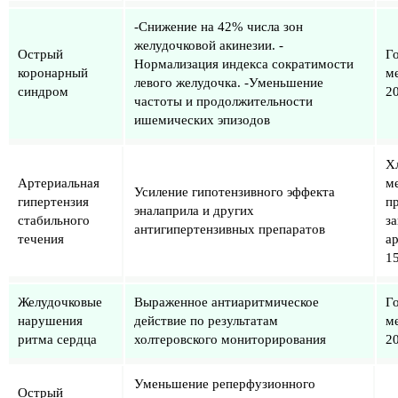
-Снижение на 42% числа зон
желудочковой акинезии. -
Острый
Г
Нормализация индекса сократимости
коронарный
ме
левого желудочка. -Уменьшение
синдром
20
частоты и продолжительности
ишемических эпизодов
Х
Артериальная
м
Усиление гипотензивного эффекта
гипертензия
п
эналаприла и других
стабильного
з
антигипертензивных препаратов
течения
а
15
Желудочковые
Выраженное антиаритмическое
Г
нарушения
действие по результатам
ме
ритма сердца
холтеровского мониторирования
20
Уменьшение реперфузионного
Острый