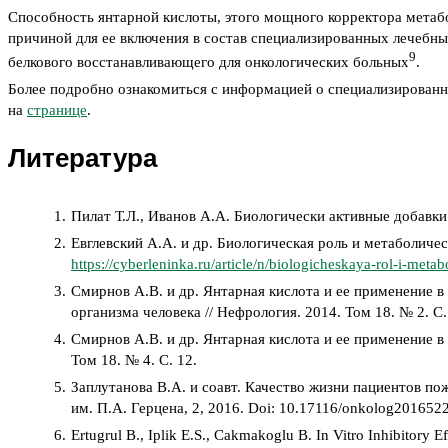
Способность янтарной кислоты, этого мощного корректора метаб
причиной для ее включения в состав специализированных лечебны
9
белкового восстанавливающего для онкологических больных
.
Более подробно ознакомиться с информацией о специализированн
на
странице
.
Литература
Пилат Т.Л., Иванов А.А. Биологически активные добавки 
Евглевский А.А. и др. Биологическая роль и метаболичес
https://cyberleninka.ru/article/n/biologicheskaya-rol-i-meta
Смирнов А.В. и др. Янтарная кислота и ее применение в
организма человека // Нефрология. 2014. Том 18. № 2. С.
Смирнов А.В. и др. Янтарная кислота и ее применение в
Том 18. № 4. С. 12.
Заплутанова В.А. и соавт. Качество жизни пациентов пож
им. П.А. Герцена, 2, 2016. Doi: 10.17116/onkolog201652
Ertugrul B., Iplik E.S., Cakmakoglu B. In Vitro Inhibitory