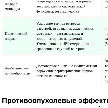
повреждения миокарда, ускорение
Б
инфаркт
восстановления систолической
ци
миокарда
функции левого желудочка
Ускорение темпов регресса
расстройств сознания, афатических,
Ф
Ишемический
моторных, чувствительных и
и
инсульт
координаторных нарушений.
э
Уменьшение на 15% смертности по
(5
сравнению с группой контроля
В
Достоверное снижение симптоматики
т
Диабетическая
поражения периферических нервов
с
полинейропатия
нижней конечности
у
ди
Противоопухолевые эффект