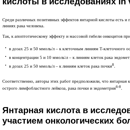
кислоты в исследованиях in v
Среди различных позитивных эффектов янтарной кислоты есть и п
линиях рака человека.
Так, к апоптотическому эффекту и массовой гибели онкоцитов пр
в дозах 25 и 50 ммоль/л – к клеточным линиям Т-клеточного о
в концентрации 5 и 10 ммоль\л – к линиям клеток рака эндоме
8
в дозах 25 и 50 ммоль/л – к линиям клеток рака почки
.
Соответственно, авторы этих работ предположили, что янтарная 
6-8
острого лимфобластного лейкоза, рака почки и эндометрия
.
Янтарная кислота в исследо
участием онкологических б