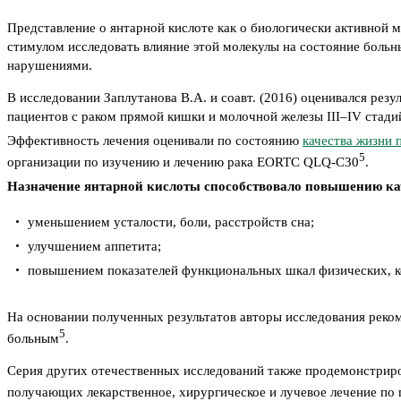
Представление о янтарной кислоте как о биологически активной
стимулом исследовать влияние этой молекулы на состояние бол
нарушениями.
В исследовании Заплутанова В.А. и соавт. (2016) оценивался р
пациентов с раком прямой кишки и молочной железы III–IV стади
Эффективность лечения оценивали по состоянию
качества жизни 
5
организации по изучению и лечению рака EORTC QLQ-C30
.
Назначение янтарной кислоты способствовало повышению ка
уменьшением усталости, боли, расстройств сна;
улучшением аппетита;
повышением показателей функциональных шкал физических, к
На основании полученных результатов авторы исследования рек
5
больным
.
Серия других отечественных исследований также продемонстриро
получающих лекарственное, хирургическое и лучевое лечение по 