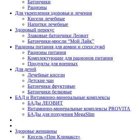
Батончики
Рационы
Для укрепления здоровья и лечения
Кисели лечебные
Напитки лечебные
Здоровый перекус
Злаковые батончики Леовит
Батончики-мюсли “Мой Лайк”
Рационы питания для армии и спецслужб
Рационы питания
Комплектующие для рационов питания
Продукты для военных
Для детей
Лечебные кисели
Детские чаи
Батончики фруктовые
Батончики белковые
БАД и Витаминно-минеральные комплексы
БАДы ЛЕОВИТ
Витаминно-минеральные комплексы PROVITA
БАДы для похудения MegaSlim
Здоровье женщины
Кисель «При Климаксе»