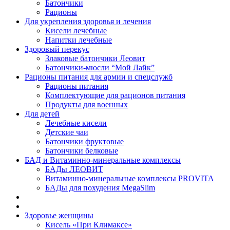
Батончики
Рационы
Для укрепления здоровья и лечения
Кисели лечебные
Напитки лечебные
Здоровый перекус
Злаковые батончики Леовит
Батончики-мюсли “Мой Лайк”
Рационы питания для армии и спецслужб
Рационы питания
Комплектующие для рационов питания
Продукты для военных
Для детей
Лечебные кисели
Детские чаи
Батончики фруктовые
Батончики белковые
БАД и Витаминно-минеральные комплексы
БАДы ЛЕОВИТ
Витаминно-минеральные комплексы PROVITA
БАДы для похудения MegaSlim
Здоровье женщины
Кисель «При Климаксе»