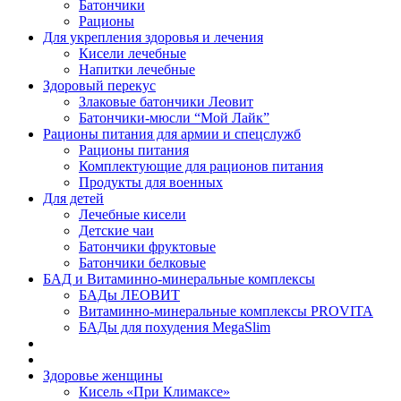
Батончики
Рационы
Для укрепления здоровья и лечения
Кисели лечебные
Напитки лечебные
Здоровый перекус
Злаковые батончики Леовит
Батончики-мюсли “Мой Лайк”
Рационы питания для армии и спецслужб
Рационы питания
Комплектующие для рационов питания
Продукты для военных
Для детей
Лечебные кисели
Детские чаи
Батончики фруктовые
Батончики белковые
БАД и Витаминно-минеральные комплексы
БАДы ЛЕОВИТ
Витаминно-минеральные комплексы PROVITA
БАДы для похудения MegaSlim
Здоровье женщины
Кисель «При Климаксе»