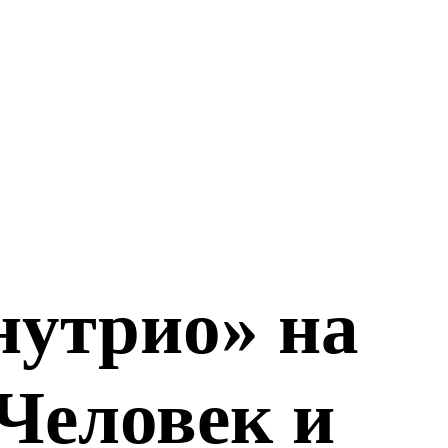
утрио» на
«Человек и