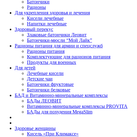
Батончики
Рационы
Для укрепления здоровья и лечения
Кисели лечебные
Напитки лечебные
Здоровый перекус
Злаковые батончики Леовит
Батончики-мюсли “Мой Лайк”
Рационы питания для армии и спецслужб
Рационы питания
Комплектующие для рационов питания
Продукты для военных
Для детей
Лечебные кисели
Детские чаи
Батончики фруктовые
Батончики белковые
БАД и Витаминно-минеральные комплексы
БАДы ЛЕОВИТ
Витаминно-минеральные комплексы PROVITA
БАДы для похудения MegaSlim
Здоровье женщины
Кисель «При Климаксе»