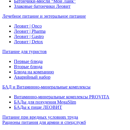
Батончики-мюсли “Мой Лайк”
Злаковые батончики Леовит
Лечебное питание и энтеральное питание
Леовит | Onco
Леовит | Pharma
Леовит | Gastro
Леовит | Detox
Питание для туристов
Первые блюда
Вторые блюда
Блюда на компанию
Аварийный набор
БАД и Витаминно-минеральные комплексы
Витаминно-минеральные комплексы PROVITA
БАДы для похудения MegaSlim
БАДы к пище ЛЕОВИТ
Питание при вредных условиях труда
Рационы питания для армии и спецслужб