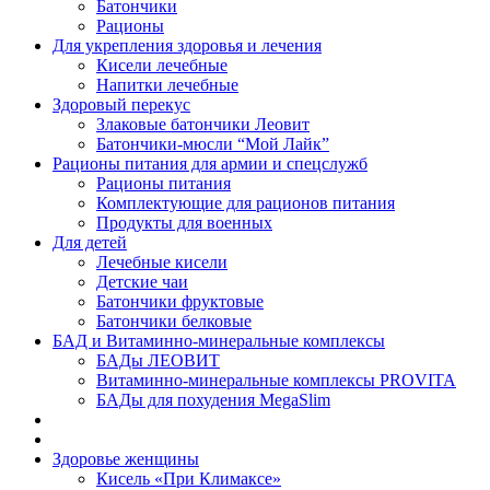
Батончики
Рационы
Для укрепления здоровья и лечения
Кисели лечебные
Напитки лечебные
Здоровый перекус
Злаковые батончики Леовит
Батончики-мюсли “Мой Лайк”
Рационы питания для армии и спецслужб
Рационы питания
Комплектующие для рационов питания
Продукты для военных
Для детей
Лечебные кисели
Детские чаи
Батончики фруктовые
Батончики белковые
БАД и Витаминно-минеральные комплексы
БАДы ЛЕОВИТ
Витаминно-минеральные комплексы PROVITA
БАДы для похудения MegaSlim
Здоровье женщины
Кисель «При Климаксе»