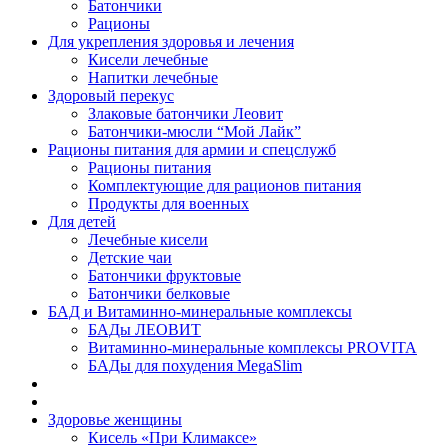
Батончики
Рационы
Для укрепления здоровья и лечения
Кисели лечебные
Напитки лечебные
Здоровый перекус
Злаковые батончики Леовит
Батончики-мюсли “Мой Лайк”
Рационы питания для армии и спецслужб
Рационы питания
Комплектующие для рационов питания
Продукты для военных
Для детей
Лечебные кисели
Детские чаи
Батончики фруктовые
Батончики белковые
БАД и Витаминно-минеральные комплексы
БАДы ЛЕОВИТ
Витаминно-минеральные комплексы PROVITA
БАДы для похудения MegaSlim
Здоровье женщины
Кисель «При Климаксе»