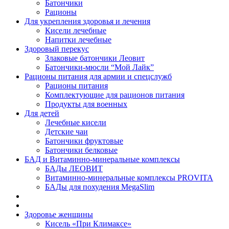
Батончики
Рационы
Для укрепления здоровья и лечения
Кисели лечебные
Напитки лечебные
Здоровый перекус
Злаковые батончики Леовит
Батончики-мюсли “Мой Лайк”
Рационы питания для армии и спецслужб
Рационы питания
Комплектующие для рационов питания
Продукты для военных
Для детей
Лечебные кисели
Детские чаи
Батончики фруктовые
Батончики белковые
БАД и Витаминно-минеральные комплексы
БАДы ЛЕОВИТ
Витаминно-минеральные комплексы PROVITA
БАДы для похудения MegaSlim
Здоровье женщины
Кисель «При Климаксе»