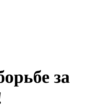
орьбе за
!