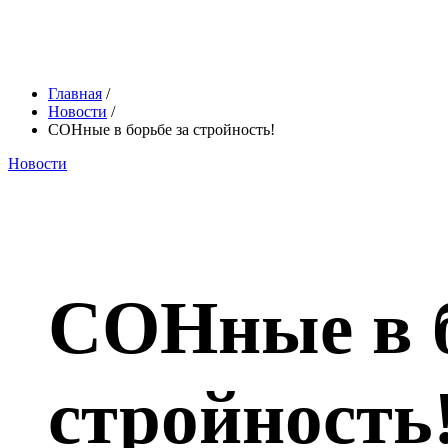
Главная
/
Новости
/
СОНные в борьбе за стройность!
Новости
СОНные в б
стройность