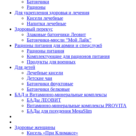
Батончики
Рационы
Для укрепления здоровья и лечения
Кисели лечебные
Напитки лечебные
Здоровый перекус
Злаковые батончики Леовит
Батончики-мюсли “Мой Лайк”
Рационы питания для армии и спецслужб
Рационы питания
Комплектующие для рационов питания
Продукты для военных
Для детей
Лечебные кисели
Детские чаи
Батончики фруктовые
Батончики белковые
БАД и Витаминно-минеральные комплексы
БАДы ЛЕОВИТ
Витаминно-минеральные комплексы PROVITA
БАДы для похудения MegaSlim
Здоровье женщины
Кисель «При Климаксе»