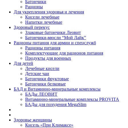
Батончики
Рационы
Для укрепления здоровья и лечения
Кисели лечебные
Напитки лечебные
Здоровый перекус
Злаковые батончики Леовит
Батончики-мюсли “Мой Лайк”
Рационы питания для армии и спецслужб
Рационы питания
Комплектующие для рационов питания
Продукты для военных
Для детей
Лечебные кисели
Детские чаи
Батончики фруктовые
Батончики белковые
БАД и Витаминно-минеральные комплексы
БАДы ЛЕОВИТ
Витаминно-минеральные комплексы PROVITA
БАДы для похудения MegaSlim
Здоровье женщины
Кисель «При Климаксе»