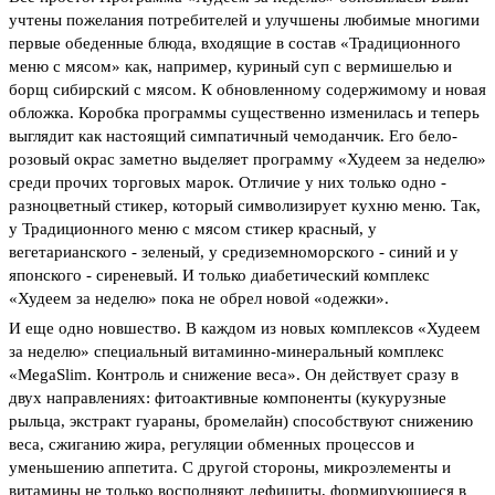
учтены пожелания потребителей и улучшены любимые многими
первые обеденные блюда, входящие в состав «Традиционного
меню с мясом» как, например, куриный суп с вермишелью и
борщ сибирский с мясом. К обновленному содержимому и новая
обложка. Коробка программы существенно изменилась и теперь
выглядит как настоящий симпатичный чемоданчик. Его бело-
розовый окрас заметно выделяет программу «Худеем за неделю»
среди прочих торговых марок. Отличие у них только одно -
разноцветный стикер, который символизирует кухню меню. Так,
у Традиционного меню с мясом стикер красный, у
вегетарианского - зеленый, у средиземноморского - синий и у
японского - сиреневый. И только диабетический комплекс
«Худеем за неделю» пока не обрел новой «одежки».
И еще одно новшество. В каждом из новых комплексов «Худеем
за неделю» специальный витаминно-минеральный комплекс
«MegaSlim. Контроль и снижение веса». Он действует сразу в
двух направлениях: фитоактивные компоненты (кукурузные
рыльца, экстракт гуараны, бромелайн) способствуют снижению
веса, сжиганию жира, регуляции обменных процессов и
уменьшению аппетита. С другой стороны, микроэлементы и
витамины не только восполняют дефициты, формирующиеся в