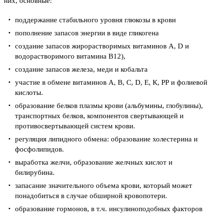
них, основные:
поддержание стабильного уровня глюкозы в крови
пополнение запасов энергии в виде гликогена
создание запасов жирорастворимых витаминов А, D и
водорастворимого витамина B12),
создание запасов железа, меди и кобальта
участие в обмене витаминов А, В, С, D, E, К, РР и фолиевой
кислоты.
образование белков плазмы крови (альбумины, глобулины),
транспортных белков, компонентов свертывающей и
противосвертывающей систем крови.
регуляция липидного обмена: образование холестерина и
фосфолипидов.
выработка желчи, образование желчных кислот и
билирубина.
запасание значительного объема крови, который может
понадобиться в случае обширной кровопотери.
образование гормонов, в т.ч. инсулиноподобных факторов