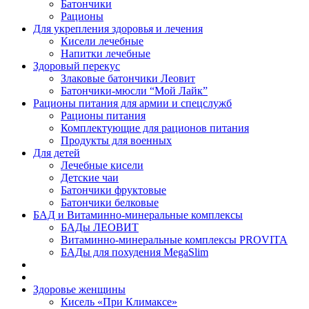
Батончики
Рационы
Для укрепления здоровья и лечения
Кисели лечебные
Напитки лечебные
Здоровый перекус
Злаковые батончики Леовит
Батончики-мюсли “Мой Лайк”
Рационы питания для армии и спецслужб
Рационы питания
Комплектующие для рационов питания
Продукты для военных
Для детей
Лечебные кисели
Детские чаи
Батончики фруктовые
Батончики белковые
БАД и Витаминно-минеральные комплексы
БАДы ЛЕОВИТ
Витаминно-минеральные комплексы PROVITA
БАДы для похудения MegaSlim
Здоровье женщины
Кисель «При Климаксе»