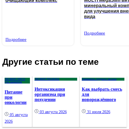
MULTI MegaSlim ви
очищающий комплекс
минеральный комп
для улучшения вн
вида
Подробнее
Подробнее
Другие статьи по теме
ЛЕОВИТ ONCO
ЛЕОВИТ PHARMA
Заменитель грудного молока
для пациентов
Интоксикация
Как выбрать смесь
Питание
организма при
для
при
похудении
новорождённого
онкологии
03 августа 2026
31 июля 2026
05 августа
2026