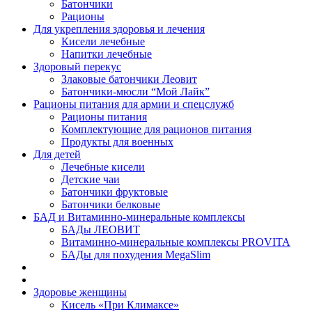
Батончики
Рационы
Для укрепления здоровья и лечения
Кисели лечебные
Напитки лечебные
Здоровый перекус
Злаковые батончики Леовит
Батончики-мюсли “Мой Лайк”
Рационы питания для армии и спецслужб
Рационы питания
Комплектующие для рационов питания
Продукты для военных
Для детей
Лечебные кисели
Детские чаи
Батончики фруктовые
Батончики белковые
БАД и Витаминно-минеральные комплексы
БАДы ЛЕОВИТ
Витаминно-минеральные комплексы PROVITA
БАДы для похудения MegaSlim
Здоровье женщины
Кисель «При Климаксе»