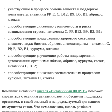
участвующие в процессе обмена веществ и поддержке
иммунитета: витамины РР, Е, С, В12, В9, В5, В1, абрикос,
клюква;
способствующие снижению утомляемости и риска
возникновения стресса: витамины С, РР, В12, В9, В2, В1;
способствующие поддержанию здорового состояния
внешнего вида: биотин, абрикос, антиоксиданты – витамин С,
РР, Е, В2, В1, куркума, клюква;
способствующие улучшению работы пищеварения и
детоксикации организма: яблоко, абрикос, куркума, свекла,
витамины С, В12;
способствующие снижению воспалительных процессов:
куркума, витамин С, клюква.
Комплекс витаминов
киселя «Витаминный ФОРТЕ»
поможет
справиться с осенним авитаминозом и обеспечит поддержку
организма, в такой опасный и непредсказуемый для нашего
иммунитета сезон. Что немаловажно, кисель разбавит