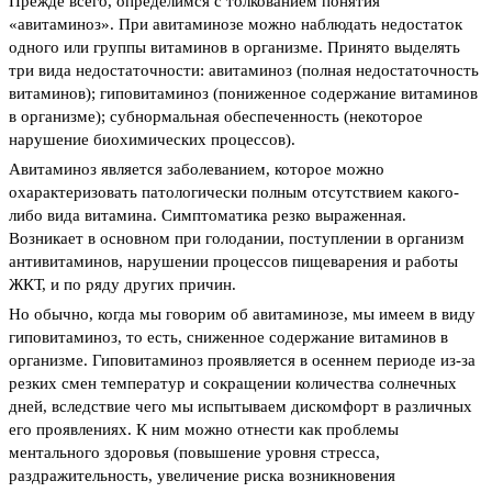
Прежде всего, определимся с толкованием понятия
«авитаминоз». При авитаминозе можно наблюдать недостаток
одного или группы витаминов в организме. Принято выделять
три вида недостаточности: авитаминоз (полная недостаточность
витаминов); гиповитаминоз (пониженное содержание витаминов
в организме); субнормальная обеспеченность (некоторое
нарушение биохимических процессов).
Авитаминоз является заболеванием, которое можно
охарактеризовать патологически полным отсутствием какого-
либо вида витамина. Симптоматика резко выраженная.
Возникает в основном при голодании, поступлении в организм
антивитаминов, нарушении процессов пищеварения и работы
ЖКТ, и по ряду других причин.
Но обычно, когда мы говорим об авитаминозе, мы имеем в виду
гиповитаминоз, то есть, сниженное содержание витаминов в
организме. Гиповитаминоз проявляется в осеннем периоде из-за
резких смен температур и сокращении количества солнечных
дней, вследствие чего мы испытываем дискомфорт в различных
его проявлениях. К ним можно отнести как проблемы
ментального здоровья (повышение уровня стресса,
раздражительность, увеличение риска возникновения