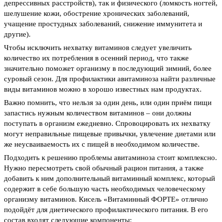
депрессивных расстройств), так и физического (ломкость ногтей,
шелушение кожи, обострение хронических заболеваний,
учащение простудных заболеваний, снижение иммунитета и
другие).
Чтобы исключить нехватку витаминов следует увеличить
количество их потребления в осенний период, что также
значительно поможет организму в последующий зимний, более
суровый сезон. Для профилактики авитаминоза найти различные
виды витаминов можно в хорошо известных нам продуктах.
Важно помнить, что нельзя за один день, или один приём пищи
запастись нужным количеством витаминов – они должны
поступать в организм ежедневно. Спровоцировать их нехватку
могут неправильные пищевые привычки, увлечение диетами или
же неусваиваемость их с пищей в необходимом количестве.
Подходить к решению проблемы авитаминоза стоит комплексно.
Нужно пересмотреть свой обычный рацион питания, а также
добавить к ним дополнительный витаминный комплекс, который
содержит в себе большую часть необходимых человеческому
организму витаминов. Кисель «Витаминный ФОРТЕ» отлично
подойдёт для диетического профилактического питания. В его
состав входят следующие компоненты: