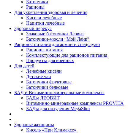
Батончики
Рационы
Для укрепления здоровья и лечения
Кисели лечебные
Напитки лечебные
Здоровый перекус
Злаковые батончики Леовит
Батончики-мюсли “Мой Лайк”
Рационы питания для армии и спецслужб
Рационы питания
Комплектующие для рационов питания
Продукты для военных
Для детей
Лечебные кисели
Детские чаи
Батончики фруктовые
Батончики белковые
БАД и Витаминно-минеральные комплексы
БАДы ЛЕОВИТ
Витаминно-минеральные комплексы PROVITA
БАДы для похудения MegaSlim
Здоровье женщины
Кисель «При Климаксе»