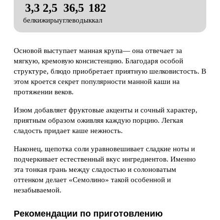
3,3
2,5
36,5
182
белки
жиры
углеводы
ккал
Основой выступает манная крупа— она отвечает за
мягкую, кремовую консистенцию. Благодаря особой
структуре, блюдо приобретает приятную шелковистость. В
этом кроется секрет популярности манной каши на
протяжении веков.
Изюм добавляет фруктовые акценты и сочный характер,
приятным образом оживляя каждую порцию. Легкая
сладость придает каше нежность.
Наконец, щепотка соли уравновешивает сладкие ноты и
подчеркивает естественный вкус ингредиентов. Именно
эта тонкая грань между сладостью и солоноватым
оттенком делает «Семолино» такой особенной и
незабываемой.
Рекомендации по приготовлению