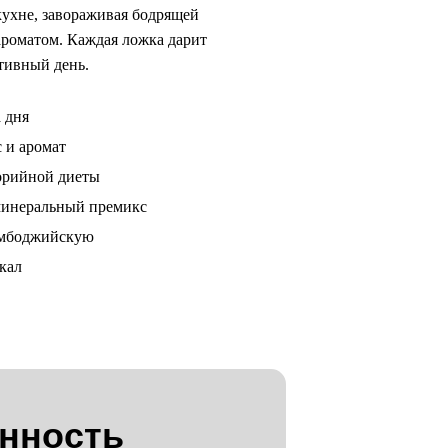
 кухне, завораживая бодрящей
роматом. Каждая ложка дарит
тивный день.
 дня
 и аромат
орийной диеты
инеральный премикс
амбоджийскую
кал
нность