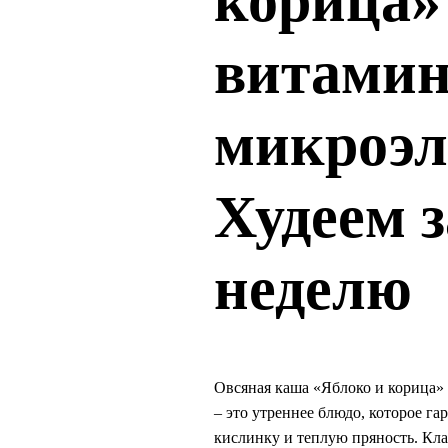
корица»
витамин
микроэл
Худеем з
неделю
Овсяная каша «Яблоко и корица»
– это утреннее блюдо, которое г
кислинку и теплую пряность. Кла