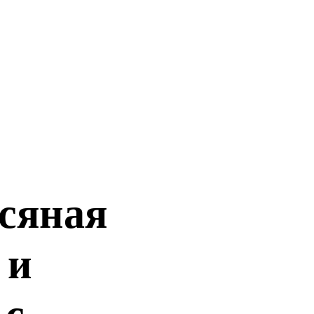
сяная
 и