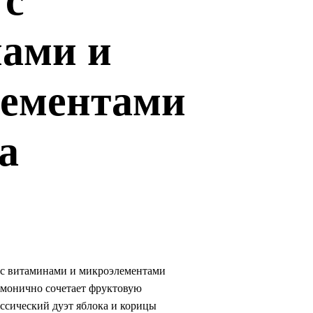
 с
ами и
ементами
а
 с витаминами и микроэлементами
армонично сочетает фруктовую
ссический дуэт яблока и корицы