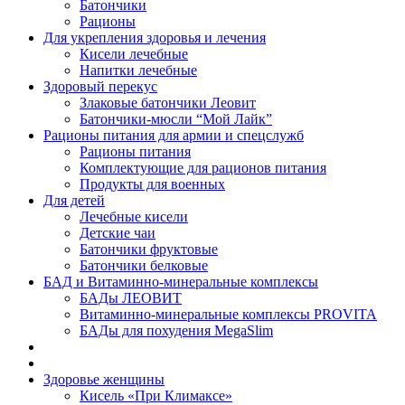
Батончики
Рационы
Для укрепления здоровья и лечения
Кисели лечебные
Напитки лечебные
Здоровый перекус
Злаковые батончики Леовит
Батончики-мюсли “Мой Лайк”
Рационы питания для армии и спецслужб
Рационы питания
Комплектующие для рационов питания
Продукты для военных
Для детей
Лечебные кисели
Детские чаи
Батончики фруктовые
Батончики белковые
БАД и Витаминно-минеральные комплексы
БАДы ЛЕОВИТ
Витаминно-минеральные комплексы PROVITA
БАДы для похудения MegaSlim
Здоровье женщины
Кисель «При Климаксе»