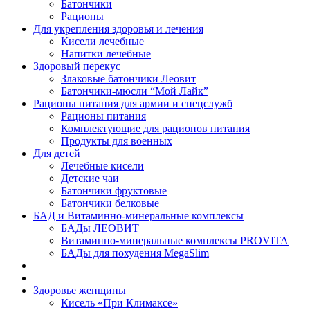
Батончики
Рационы
Для укрепления здоровья и лечения
Кисели лечебные
Напитки лечебные
Здоровый перекус
Злаковые батончики Леовит
Батончики-мюсли “Мой Лайк”
Рационы питания для армии и спецслужб
Рационы питания
Комплектующие для рационов питания
Продукты для военных
Для детей
Лечебные кисели
Детские чаи
Батончики фруктовые
Батончики белковые
БАД и Витаминно-минеральные комплексы
БАДы ЛЕОВИТ
Витаминно-минеральные комплексы PROVITA
БАДы для похудения MegaSlim
Здоровье женщины
Кисель «При Климаксе»