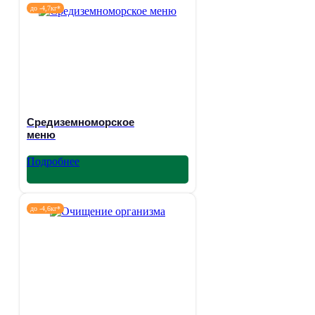
до -4,7кг*
Средиземноморское
меню
Подробнее
до -4,6кг*