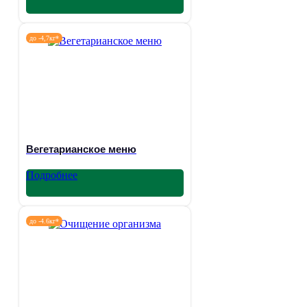
до -4,7кг*
Вегетарианское меню
Подробнее
до -4.6кг*