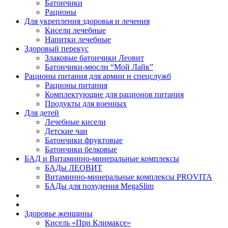
Батончики
Рационы
Для укрепления здоровья и лечения
Кисели лечебные
Напитки лечебные
Здоровый перекус
Злаковые батончики Леовит
Батончики-мюсли “Мой Лайк”
Рационы питания для армии и спецслужб
Рационы питания
Комплектующие для рационов питания
Продукты для военных
Для детей
Лечебные кисели
Детские чаи
Батончики фруктовые
Батончики белковые
БАД и Витаминно-минеральные комплексы
БАДы ЛЕОВИТ
Витаминно-минеральные комплексы PROVITA
БАДы для похудения MegaSlim
Здоровье женщины
Кисель «При Климаксе»