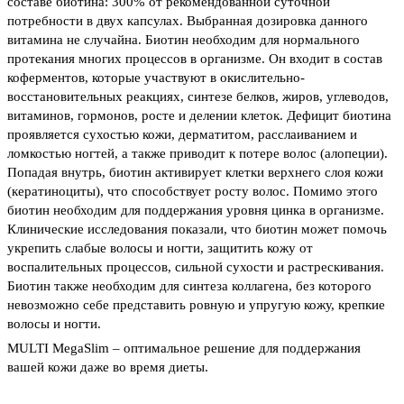
составе биотина: 300% от рекомендованной суточной
потребности в двух капсулах. Выбранная дозировка данного
витамина не случайна. Биотин необходим для нормального
протекания многих процессов в организме. Он входит в состав
коферментов, которые участвуют в окислительно-
восстановительных реакциях, синтезе белков, жиров, углеводов,
витаминов, гормонов, росте и делении клеток. Дефицит биотина
проявляется сухостью кожи, дерматитом, расслаиванием и
ломкостью ногтей, а также приводит к потере волос (алопеции).
Попадая внутрь, биотин активирует клетки верхнего слоя кожи
(кератиноциты), что способствует росту волос. Помимо этого
биотин необходим для поддержания уровня цинка в организме.
Клинические исследования показали, что биотин может помочь
укрепить слабые волосы и ногти, защитить кожу от
воспалительных процессов, сильной сухости и растрескивания.
Биотин также необходим для синтеза коллагена, без которого
невозможно себе представить ровную и упругую кожу, крепкие
волосы и ногти.
MULTI MegaSlim – оптимальное решение для поддержания
вашей кожи даже во время диеты.