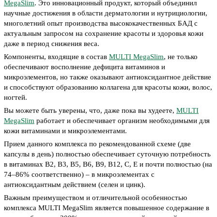
MegaSlim
. Это инновационный продукт, который объединил
научные достижения в области дерматологии и нутрициологии,
многолетний опыт производства высококачественных БАД с
актуальным запросом на сохранение красоты и здоровья кожи
даже в период снижения веса.
Компоненты, входящие в состав
MULTI MegaSlim
, не только
обеспечивают восполнение дефицита витаминов и
микроэлементов, но также оказывают антиоксидантное действие
и способствуют образованию коллагена для красоты кожи, волос,
ногтей.
Вы можете быть уверены, что, даже пока вы худеете,
MULTI
MegaSlim
работает и обеспечивает организм необходимыми для
кожи витаминами и микроэлементами.
Прием данного комплекса по рекомендованной схеме (две
капсулы в день) полностью обеспечивает суточную потребность
в витаминах В2, В3, В5, В6, В9, В12, С, Е и почти полностью (на
74–86% соответственно) – в микроэлементах с
антиоксидантным действием (селен и цинк).
Важным преимуществом и отличительной особенностью
комплекса MULTI MegaSlim является повышенное содержание в