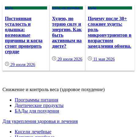
БАДы
БАДы для похудения
БАДы
Постоянная
Худею, но
Почему после 30+
усталость и
теряю силу и
сложнее худеть:
одышка:
энергию. Как
роль
возможные
быть
микронутриентов в
причины и когда
активным на
возрастном
стоит проверить
диете?
замедлении обмена.
сердце
20 июля 2026
11 мая 2026
29 июля 2026
Снижение и контроль веса (здоровое похудение)
Программы питания
Диетические продукты
БАДы для похудения
Для укрепления здоровья и лечения
Кисели лечебные