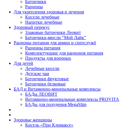
Батончики
Рационы
Для укрепления здоровья и лечения
Кисели лечебные
Напитки лечебные
Здоровый перекус
Злаковые батончики Леовит
Батончики-мюсли “Мой Лайк”
Рационы питания для армии и спецслужб
Рационы питания
Комплектующие для рационов питания
Продукты для военных
Для детей
Лечебные кисели
Детские чаи
Батончики фруктовые
Батончики белковые
БАД и Витаминно-минеральные комплексы
БАДы ЛЕОВИТ
Витаминно-минеральные комплексы PROVITA
БАДы для похудения MegaSlim
Здоровье женщины
Кисель «При Климаксе»