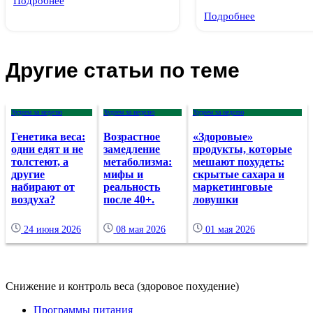
Подробнее
Подробнее
Другие статьи по теме
Худеем за неделю
Худеем за неделю
Худеем за неделю
Генетика веса:
Возрастное
«Здоровые»
одни едят и не
замедление
продукты, которые
толстеют, а
метаболизма:
мешают похудеть:
другие
мифы и
скрытые сахара и
набирают от
реальность
маркетинговые
воздуха?
после 40+.
ловушки
24 июня 2026
08 мая 2026
01 мая 2026
Снижение и контроль веса (здоровое похудение)
Программы питания