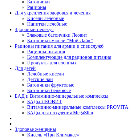
Батончики
Рационы
Для укрепления здоровья и лечения
Кисели лечебные
Напитки лечебные
Здоровый перекус
Злаковые батончики Леовит
Батончики-мюсли “Мой Лайк”
Рационы питания для армии и спецслужб
Рационы питания
Комплектующие для рационов питания
Продукты для военных
Для детей
Лечебные кисели
Детские чаи
Батончики фруктовые
Батончики белковые
БАД и Витаминно-минеральные комплексы
БАДы ЛЕОВИТ
Витаминно-минеральные комплексы PROVITA
БАДы для похудения MegaSlim
Здоровье женщины
Кисель «При Климаксе»