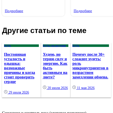
Подробнее
Подробнее
Другие статьи по теме
БАДы
БАДы для похудения
БАДы
Постоянная
Худею, но
Почему после 30+
усталость и
теряю силу и
сложнее худеть:
одышка:
энергию. Как
роль
возможные
быть
микронутриентов в
причины и когда
активным на
возрастном
стоит проверить
диете?
замедлении обмена.
сердце
20 июля 2026
11 мая 2026
29 июля 2026
Снижение и контроль веса (здоровое похудение)