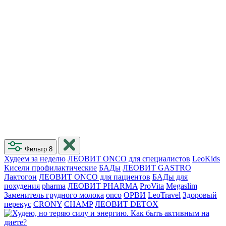
Блог
Фильтр
8
Худеем за неделю
ЛЕОВИТ ONCO для специалистов
LeoKids
Кисели профилактические
БАДы
ЛЕОВИТ GASTRO
Лактогон
ЛЕОВИТ ONCO для пациентов
БАДы для
похудения
pharma
ЛЕОВИТ PHARMA
ProVita
Megaslim
Заменитель грудного молока
onco
ОРВИ
LeoTravel
Здоровый
перекус
CRONY
CHAMP
ЛЕОВИТ DETOX