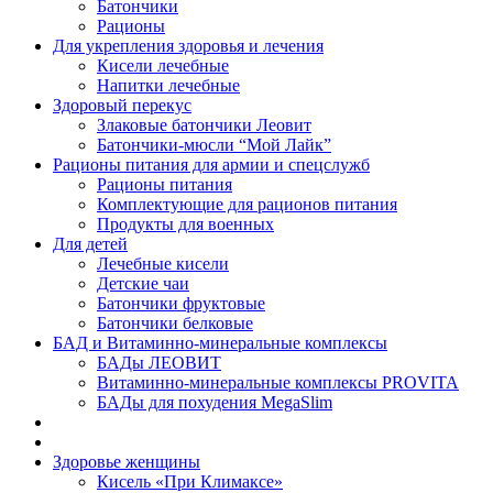
Батончики
Рационы
Для укрепления здоровья и лечения
Кисели лечебные
Напитки лечебные
Здоровый перекус
Злаковые батончики Леовит
Батончики-мюсли “Мой Лайк”
Рационы питания для армии и спецслужб
Рационы питания
Комплектующие для рационов питания
Продукты для военных
Для детей
Лечебные кисели
Детские чаи
Батончики фруктовые
Батончики белковые
БАД и Витаминно-минеральные комплексы
БАДы ЛЕОВИТ
Витаминно-минеральные комплексы PROVITA
БАДы для похудения MegaSlim
Здоровье женщины
Кисель «При Климаксе»